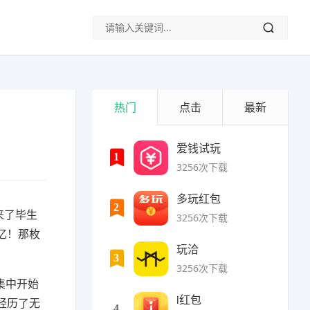
热门
点击
最新
爱钱试玩
1
3256次下载
多玩红包
2
来了毕生
3256次下载
忆！那枚
玩洽
3
3256次下载
集中开始
i红包
经历了无
4