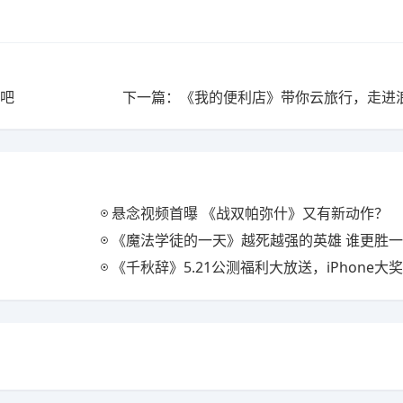
性吧
下一篇：《我的便利店》带你云旅行，走进
悬念视频首曝 《战双帕弥什》又有新动作？
《魔法学徒的一天》越死越强的英雄 谁更胜
《千秋辞》5.21公测福利大放送，iPhone大