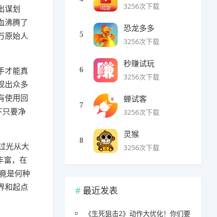
3256次下载
出谋划
血沸腾了
恐龙多多
5
万原始人
3256次下载
秒赚试玩
手才能真
6
3256次下载
现出众多
有使用回
蝉试客
7
下只要净
3256次下载
灵猴
8
过光从大
3256次下载
丰富，在
竟是何种
界和起点
最近发表
《生死狙击2》动作大优化！你们要