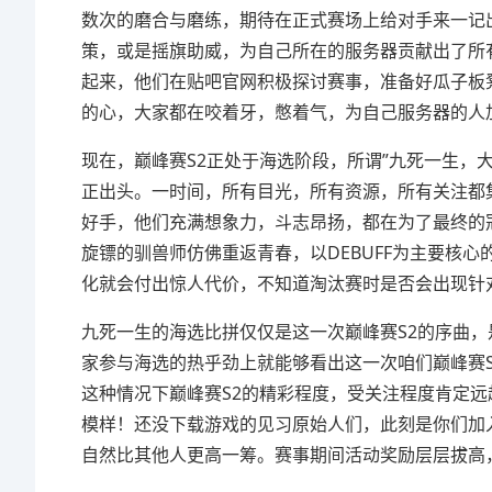
数次的磨合与磨练，期待在正式赛场上给对手来一记
策，或是摇旗助威，为自己所在的服务器贡献出了所
起来，他们在贴吧官网积极探讨赛事，准备好瓜子板
的心，大家都在咬着牙，憋着气，为自己服务器的人
现在，巅峰赛S2正处于海选阶段，所谓”九死一生，
正出头。一时间，所有目光，所有资源，所有关注都
好手，他们充满想象力，斗志昂扬，都在为了最终的
旋镖的驯兽师仿佛重返青春，以DEBUFF为主要核
化就会付出惊人代价，不知道淘汰赛时是否会出现针
九死一生的海选比拼仅仅是这一次巅峰赛S2的序曲
家参与海选的热乎劲上就能够看出这一次咱们巅峰赛S
这种情况下巅峰赛S2的精彩程度，受关注程度肯定远
模样！还没下载游戏的见习原始人们，此刻是你们加
自然比其他人更高一筹。赛事期间活动奖励层层拔高