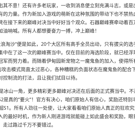
出其不意！还有许多老玩家，一收到消息便立刻充满斗志，或是
有的力量。作为新加入游戏的萌新在这种氛围的带动下也不禁热
凳在接下来的巅峰对决当中好好当个观众。石器巅峰赛牵动着百
加油呐喊。所有人都想要奋力一搏，冲上巅峰！
大浪淘沙“便是如此，20个大区所有高手全员出动，只有拔尖的选
集中在了这一次的巅峰赛当中。仅在目前的海选阶段，就已经浮
冠军而努力着。而随着伊甸园新宠物之一魔鬼鱼的加入，使得所
心的攻击模式简直太过恶心，各种糟糕的负面状态在魔鬼鱼的配合
对控制流的打法，且让我们拭目以待。
，是冰山一角，更多精彩更多巅峰对决还在后面的正式赛当中。不
2是真的“要火“！官方有决心，咱们原始人有信心，奖励还特别
超S1。所有人劲往一处使，让大家看看咱们原始人真正的狂欢究
入的最好时机，作为新人刚进游戏就能碰上如此盛会和奖励，眼
，走过路过千万不要错过。