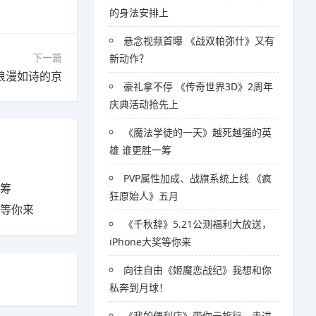
的身法安排上
悬念视频首曝 《战双帕弥什》又有
下一篇
新动作？
浪漫如诗的京
豪礼拿不停 《传奇世界3D》2周年
庆典活动抢先上
《魔法学徒的一天》越死越强的英
雄 谁更胜一筹
PVP属性加成、战旗系统上线 《疯
一筹
狂原始人》五月
奖等你来
《千秋辞》5.21公测福利大放送，
iPhone大奖等你来
向往自由《姬魔恋战纪》我想和你
私奔到月球！
《我的便利店》带你云旅行，走进