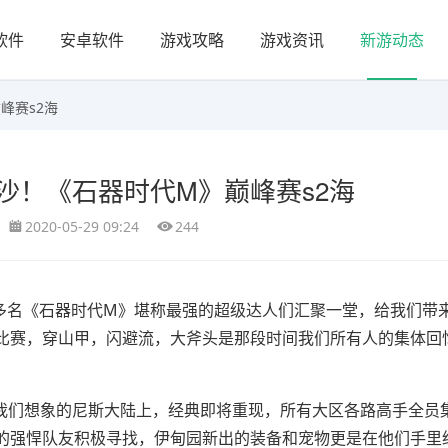
软件
安卓软件
游戏攻略
游戏资讯
新游动态
峰赛s2海
沙！《石器时代M》巅峰赛s2海
2020-05-29 09:24
244
0多名《石器时代M》堪称最强的超级达人们汇聚一堂，给我们带
比赛，穿山甲，闪避流，大斧头是那段时间我们所有人的集体回
合我们想象的尼斯大陆上，经典即将重现，所有大区各路高手全员
的强悍队友积极寻找，伊甸园新出的装备和宠物更是在他们手里