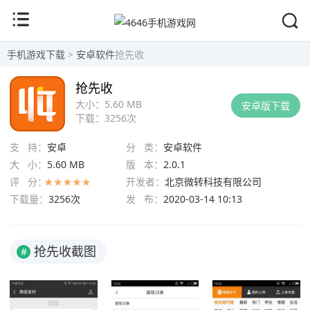
手机游戏下载
>
安卓软件
抢先收
抢先收
大小：
5.60 MB
安卓版下载
下载：
3256次
支 持：
安卓
分 类：
安卓软件
大 小：
5.60 MB
版 本：
2.0.1
评 分：
开发者：
北京微转科技有限公司
下载量：
3256次
发 布：
2020-03-14 10:13
抢先收截图
#